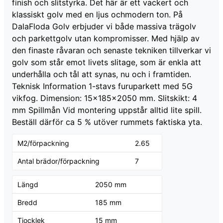
finish och slitstyrka. Det här är ett vackert och
klassiskt golv med en ljus ochmodern ton. På
DalaFloda Golv erbjuder vi både massiva trägolv
och parkettgolv utan kompromisser. Med hjälp av
den finaste råvaran och senaste tekniken tillverkar vi
golv som står emot livets slitage, som är enkla att
underhålla och tål att synas, nu och i framtiden.
Teknisk Information 1-stavs furuparkett med 5G
vikfog. Dimension: 15x185x2050 mm. Slitskikt: 4
mm Spillmån Vid montering uppstår alltid lite spill.
Beställ därför ca 5 % utöver rummets faktiska yta.
M2/förpackning
2.65
Antal brädor/förpackning
7
Längd
2050 mm
Bredd
185 mm
Tjocklek
15 mm