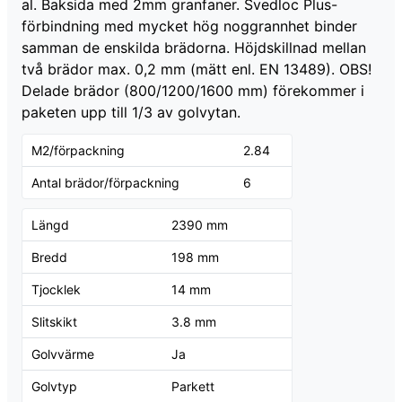
al. Baksida med 2mm granfaner. Svedloc Plus-
förbindning med mycket hög noggrannhet binder
samman de enskilda brädorna. Höjdskillnad mellan
två brädor max. 0,2 mm (mätt enl. EN 13489). OBS!
Delade brädor (800/1200/1600 mm) förekommer i
paketen upp till 1/3 av golvytan.
M2/förpackning
2.84
Antal brädor/förpackning
6
Längd
2390 mm
Bredd
198 mm
Tjocklek
14 mm
Slitskikt
3.8 mm
Golvvärme
Ja
Golvtyp
Parkett