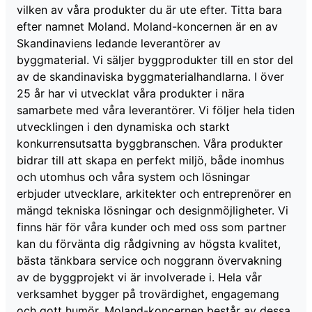
vilken av våra produkter du är ute efter. Titta bara
efter namnet Moland. Moland-koncernen är en av
Skandinaviens ledande leverantörer av
byggmaterial. Vi säljer byggprodukter till en stor del
av de skandinaviska byggmaterialhandlarna. I över
25 år har vi utvecklat våra produkter i nära
samarbete med våra leverantörer. Vi följer hela tiden
utvecklingen i den dynamiska och starkt
konkurrensutsatta byggbranschen. Våra produkter
bidrar till att skapa en perfekt miljö, både inomhus
och utomhus och våra system och lösningar
erbjuder utvecklare, arkitekter och entreprenörer en
mängd tekniska lösningar och designmöjligheter. Vi
finns här för våra kunder och med oss som partner
kan du förvänta dig rådgivning av högsta kvalitet,
bästa tänkbara service och noggrann övervakning
av de byggprojekt vi är involverade i. Hela vår
verksamhet bygger på trovärdighet, engagemang
och gott humör. Moland-koncernen består av dessa